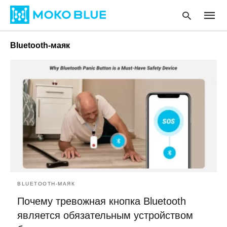
Bluetooth-маяк
Type
your
searc
query
and
hit
enter
:
BLUETOOTH-МАЯК
Почему тревожная кнопка Bluetooth
является обязательным устройством