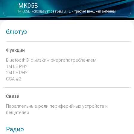
MK05B
MK05B использует разъем u.FL и требует внешней антенны
блютуз
Функции
Bluetooth® с низким энергопотреблением
1M LE PHY
2M LE PHY
CSA #2
Связи
Параллельные роли периферийных устройств и
вещателей
Радио