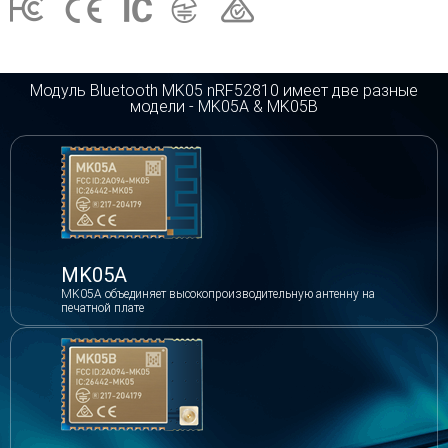
Модуль Bluetooth MK05 nRF52810 имеет две разные
модели - MK05A & MK05B
MK05A
MK05A объединяет высокопроизводительную антенну на
печатной плате