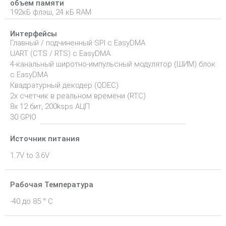
объем памяти
192кБ флэш, 24 кБ RAM
Интерфейсы
Главный / подчиненный SPI с EasyDMA
UART (CTS / RTS) с EasyDMA
4-канальный широтно-импульсный модулятор (ШИМ) блок
с EasyDMA
Квадратурный декодер (QDEC)
2x счетчик в реальном времени (RTC)
8х 12 бит, 200ksps АЦП
30 GPIO
Источник питания
1.7V to 3.6V
Рабочая Температура
-40 до 85 ° С