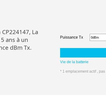
 CP224147, La
Puissance Tx
 5 ans à un
ance dBm Tx.
Vie de la batterie
* 1 emplacement actif , pas