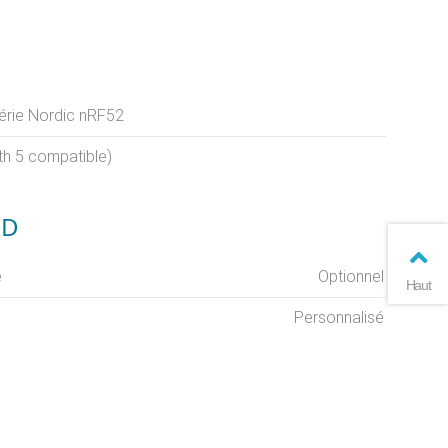
série Nordic nRF52
th 5 compatible)
ID
e
Optionnel
Haut
Personnalisé