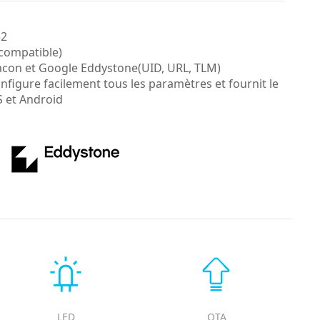
52
 compatible)
acon et Google Eddystone(UID, URL, TLM)
onfigure facilement tous les paramètres et fournit le
S et Android
LED
OTA