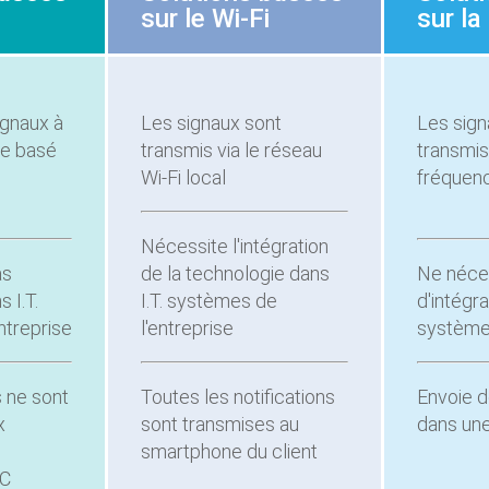
sur le Wi-Fi
sur la
gnaux à
Les signaux sont
Les sign
me basé
transmis via le réseau
transmis 
Wi-Fi local
fréquenc
Nécessite l'intégration
as
de la technologie dans
Ne néce
s I.T.
I.T. systèmes de
d'intégra
ntreprise
l'entreprise
systèmes
s ne sont
Toutes les notifications
Envoie d
x
sont transmises au
dans un
smartphone du client
FC