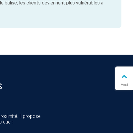
de balise, les clients deviennent plus vulnérables à
S
Haut
roximité. Il propose
les que：