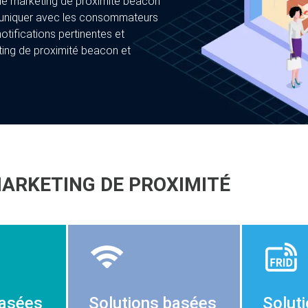
e marketing de proximité beacon
ommuniquer avec les consommateurs
otifications pertinentes et
ting de proximité beacon et
MARKETING DE PROXIMITÉ
basées
Solutions basées
Solut