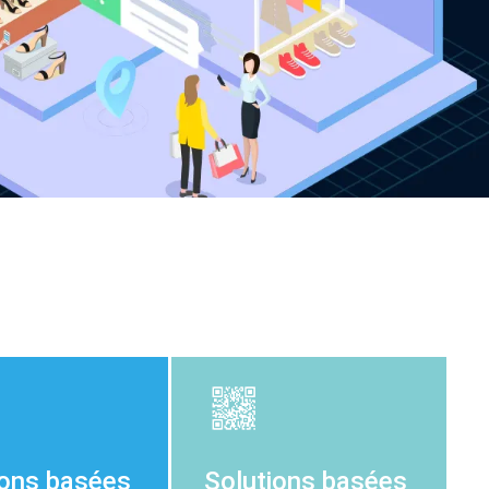
ions basées
Solutions basées