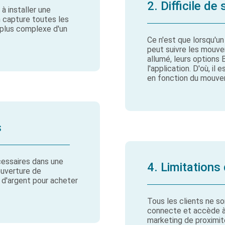
2. Difficile d
à installer une
n capture toutes les
n plus complexe d'un
Ce n'est que lorsqu'un
peut suivre les mouve
allumé, leurs options 
l'application. D'où, il
en fonction du mouvem
s
cessaires dans une
4. Limitations
ouverture de
s d'argent pour acheter
Tous les clients ne so
connecte et accède à s
marketing de proximité