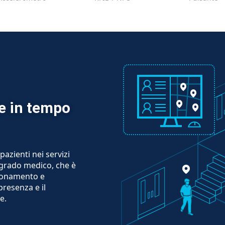
te in tempo
azienti nei servizi
i grado medico, che è
zionamento e
presenza e il
e.