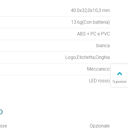
40.0x32,0x10,3 mm
13.6g(Con batteria)
ABS + PC e PVC
bianca
Logo,Etichetta,Cinghia
Meccanico
LED rosso
Superiore
D
asse
Opzionale