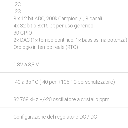
I2C
I2S
8 x 12 bit ADC, 200k Campioni / i, 8 canali
4x 32 bit o 8x16 bit per uso generico
30 GPIO
2× DAC (1× tempo continuo, 1× bassissima potenza)
Orologio in tempo reale (RTC)
1.8V a 3,8 V.
-40 a 85 ° C (-40 per +105 ° C personalizzabile)
32.768 kHz +/-20 oscillatore a cristallo ppm
Configurazione del regolatore DC / DC