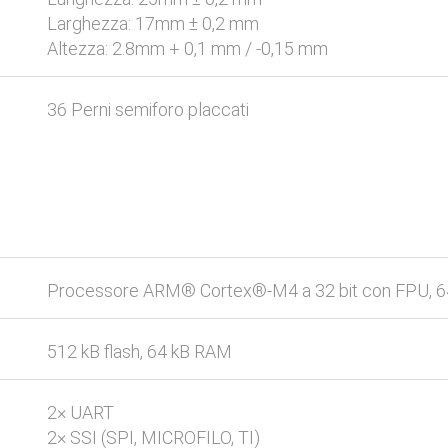
Larghezza: 17mm ± 0,2 mm
Altezza: 2.8mm + 0,1 mm / -0,15 mm
36 Perni semiforo placcati
Processore ARM® Cortex®-M4 a 32 bit con FPU,
512 kB flash, 64 kB RAM
2× UART
2× SSI (SPI, MICROFILO, TI)