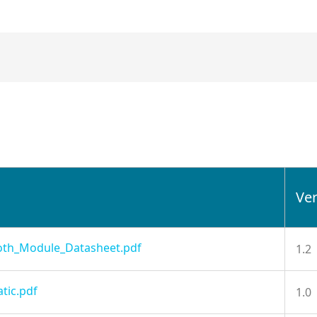
Ve
th_Module_Datasheet.pdf
1.2
ic.pdf
1.0