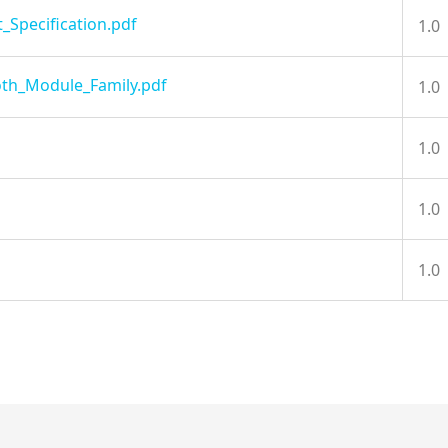
_Specification.pdf
1.0
h_Module_Family.pdf
1.0
1.0
1.0
1.0