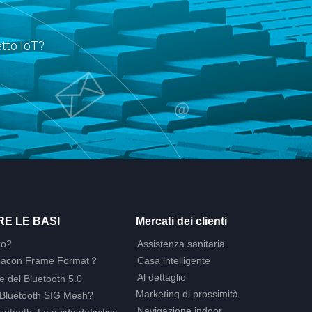
etto IoT?
E LE BASI
Mercati dei clienti
ro?
Assistenza sanitaria
Beacon Frame Format？
Casa intelligente
Al dettaglio
e del Bluetooth 5.0
Marketing di prossimità
 Bluetooth SIG Mesh?
Navigazione indoor