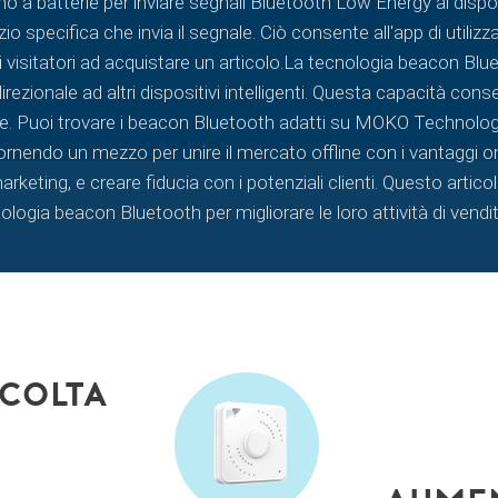
a batterie per inviare segnali Bluetooth Low Energy ai disposi
io specifica che invia il segnale. Ciò consente all'app di utilizza
no i visitatori ad acquistare un articolo.La tecnologia beaco
irezionale ad altri dispositivi intelligenti. Questa capacità con
re. Puoi trovare i beacon Bluetooth adatti su MOKO Technolog
, fornendo un mezzo per unire il mercato offline con i vantaggi on
arketing, e creare fiducia con i potenziali clienti. Questo articolo
ogia beacon Bluetooth per migliorare le loro attività di vendita
colta