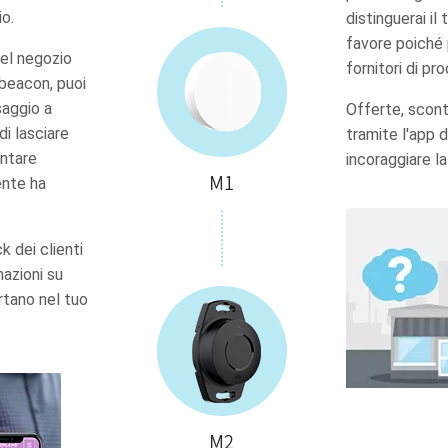
io.
distinguerai i
favore poiché p
del negozio
fornitori di pro
 beacon, puoi
saggio a
Offerte, sconti
i lasciare
tramite l'app 
entare
incoraggiare la
ente ha
k dei clienti
mazioni su
ertano nel tuo