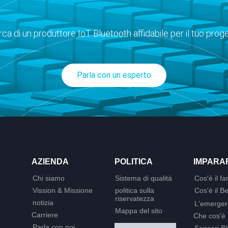
erca di un produttore IoT Bluetooth affidabile per il tuo prog
Parla con un esperto
AZIENDA
POLITICA
IMPARAR
Chi siamo
Sistema di qualità
Cos'è il fa
Vission & Missione
politica sulla
Cos'è il 
riservatezza
notizia
L'emerger
Mappa del sito
Carriere
Che cos'è
Parla con noi