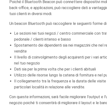
Poiché il Bluetooth Beacon può connettere dispositivi mobil
back-office, e applicazioni, può raccogliere dati a vantaggio
tuoi clienti in diversi modi.
Un beacon Bluetooth può raccogliere le seguenti forme di 
Le sezioni nei tuoi negozi / centro commerciale con tra
pedonale / clienti intenso e basso
Spostamento dei dipendenti sia nei magazzini che nel r
vendite
Il livello di coinvolgimento degli acquirenti per i vari arti
nel tuo negozio
Dati sia per la prima volta che per i clienti abituali
Utilizzo delle risorse lungo la catena di fornitura e nel 
Il collegamento tra la frequenza e la durata delle visite d
particolari località in relazione alle vendite.
Con queste informazioni, sarà facile migliorare l'output e l'u
negozio poiché ti consentirà di migliorare il layout e le ban