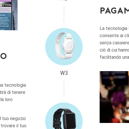
Pagam
La tecnologia 
consente ai cli
senza cassiere
ciò di cui hann
io
facilitando un
ua tecnologia
irà di tenere
la loro
l tuo negozio
trovare il tuo