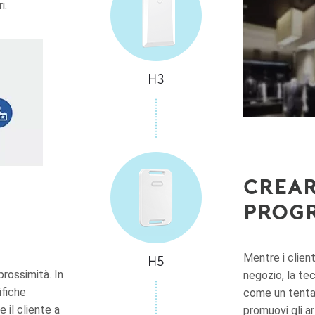
i.
Crear
prog
tà
Mentre i clien
rossimità. In
negozio, la te
ifiche
come un tentat
 il cliente a
promuovi gli ar