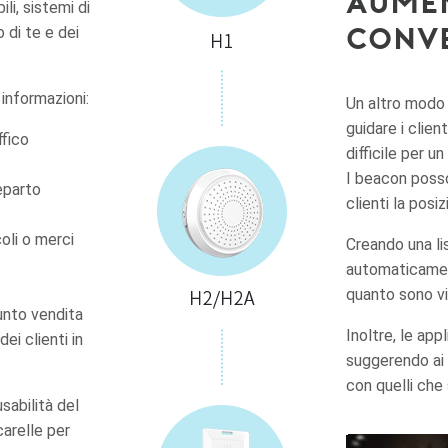
Aumen
i, sistemi di
conve
 di te e dei
informazioni:
Un altro modo 
guidare i clie
ffico
difficile per u
I beacon posso
eparto
clienti la posi
coli o merci
Creando una lis
automaticamen
quanto sono vic
punto vendita
Inoltre, le app
ei clienti in
suggerendo ai c
con quelli che
sabilità del
carelle per