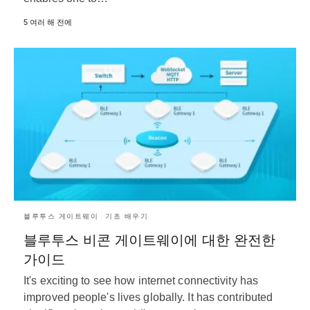
5 여러 해 전에
블루투스 게이트웨이
기초 배우기
블루투스 비콘 게이트웨이에 대한 완전한
가이드
It's exciting to see how internet connectivity has
improved people's lives globally
.
It has contributed