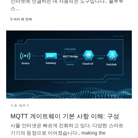
인터넷에 연결하는 데 사용되는 도구입니다.. 블루투
스…
5 여러 해 전에
기초 배우기
MQTT 게이트웨이 기본 사항 이해: 구성
사물 인터넷은 빠르게 진화하고 있다. 다양한 스마트
기기의 등장으로 이어졌습니다.,
making the