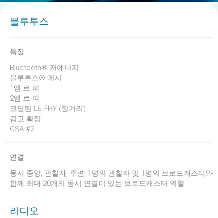
블루투스
특징
Bluetooth® 저에너지
블루투스® 메시
1엠 르 피
2엠 르 피
코딩된 LE PHY (장거리)
광고 확장
CSA #2
연결
동시 중앙, 관찰자, 주변, 1명의 관찰자 및 1명의 브로드캐스터와
함께 최대 20개의 동시 연결이 있는 브로드캐스터 역할
라디오