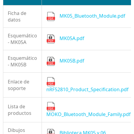
Ficha de
MK05_Bluetooth_Module.pdf
datos
Esquemático
MK05A.pdf
- MK05A
Esquemático
MK05B.pdf
- MK05B
Enlace de
soporte
nRF52810_Product_Specification.pdf
Lista de
productos
MOKO_Bluetooth_Module_Family.pdf
Dibujos
Biblioteca MK05 y 06