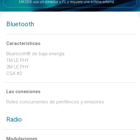
MK05B usa un conector u.FL y requiere una antena externa
Bluetooth
Características
Bluetooth® de baja energía
1M LE PHY
2M LE PHY
CSA #2
Las conexiones
Roles concurrentes de periféricos y emisores
Radio
Modulaciones