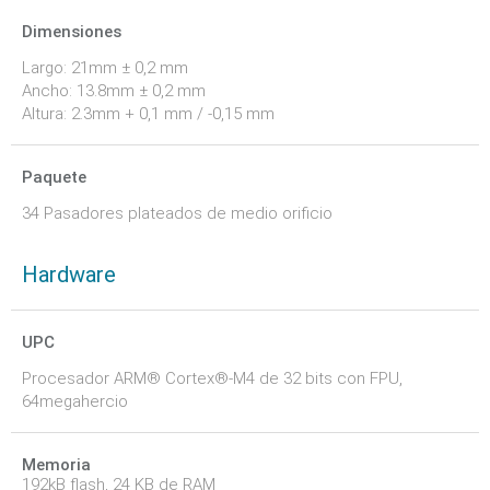
Dimensiones
Largo: 21mm ± 0,2 mm
Ancho: 13.8mm ± 0,2 mm
Altura: 2.3mm + 0,1 mm / -0,15 mm
Paquete
34 Pasadores plateados de medio orificio
Hardware
UPC
Procesador ARM® Cortex®-M4 de 32 bits con FPU,
64megahercio
Memoria
192kB flash, 24 KB de RAM