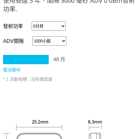
使用長達 3 年，間隔 5000 毫秒 ADV 0 dBm發射
功率.
發射功率
ADV間隔
48
月
電池壽命
* 1 活動插槽 , 沒有傳感器