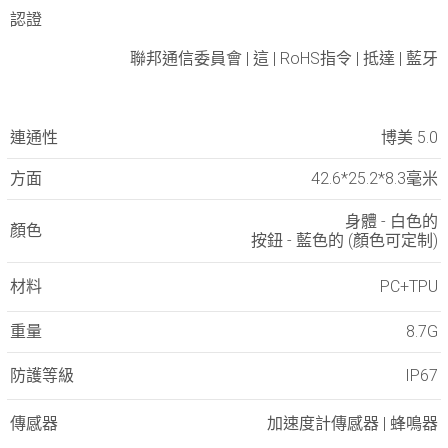
認證
聯邦通信委員會 | 這 | RoHS指令 | 抵達 | 藍牙
連通性
博美 5.0
方面
42.6*25.2*8.3毫米
身體 - 白色的
顏色
按鈕 - 藍色的 (顏色可定制)
材料
PC+TPU
重量
8.7G
防護等級
IP67
傳感器
加速度計傳感器 | 蜂鳴器