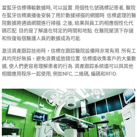
當藍牙信標傳輸數據時, 可以設置. 用個性化號碼標記患者, 醫院
在藍牙信標廣播後安裝了用於數據掃描的網關時. 信標處理的醫
院數據將通過網關進行掃描. 之後, 結果與員工的相應個性化代
碼匹配. 目的是了解誰在特定的時間和地點. 在醫院屋頂下存儲
和恢復每個醫護人員的數據成為可能.
激活資產跟踪技術時，信標在跟踪醫院設備時非常有用. 所有工
具均完好無損，避免浪費或放錯位置. 信標還收集客戶的大量數
據, 使人們更容易理解患者的行為. 資產跟踪系統還可以與其他
相關應用程序一起使用, 例如NFC, 二維碼, 編碼和RFID.