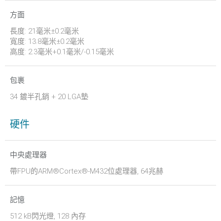
方面
長度: 21毫米±0.2毫米
寬度: 13.8毫米±0.2毫米
高度: 2.3毫米+0.1毫米/-0.15毫米
包裹
34 鍍半孔銷 + 20 LGA墊
硬件
中央處理器
帶FPU的ARM®Cortex®-M432位處理器, 64兆赫
記憶
512 kB閃光燈, 128 內存