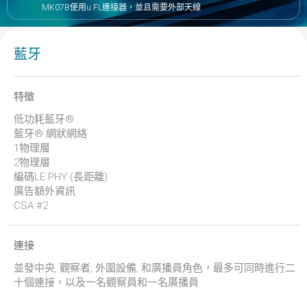
MK07B使用u.FL連接器，並且需要外部天線
藍牙
特徵
低功耗藍牙®
藍牙® 網狀網絡
1物理層
2物理層
編碼LE PHY (長距離)
廣告額外資訊
CSA #2
連接
並發中央, 觀察者, 外圍設備, 和廣播員角色，最多可同時進行二
十個連接，以及一名觀察員和一名廣播員