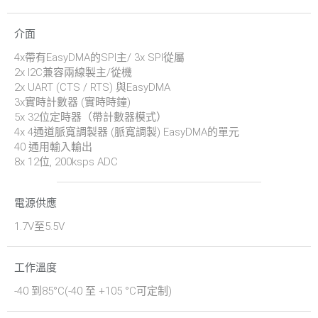
介面
4x帶有EasyDMA的SPI主/ 3x SPI從屬
2x I2C兼容兩線製主/從機
2x UART (CTS / RTS) 與EasyDMA
3x實時計數器 (實時時鐘)
5x 32位定時器（帶計數器模式）
4x 4通道脈寬調製器 (脈寬調製) EasyDMA的單元
40 通用輸入輸出
8x 12位, 200ksps ADC
電源供應
1.7V至5.5V
工作溫度
-40 到85°C(-40 至 +105 °C可定制)