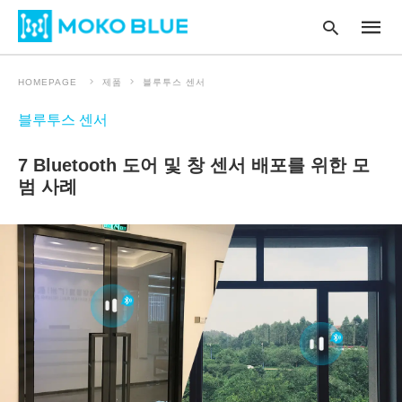
HOMEPAGE
제품
블루투스 센서
블루투스 센서
Type
your
7 Bluetooth 도어 및 창 센서 배포를 위한 모
searc
query
범 사례
and
hit
enter
: