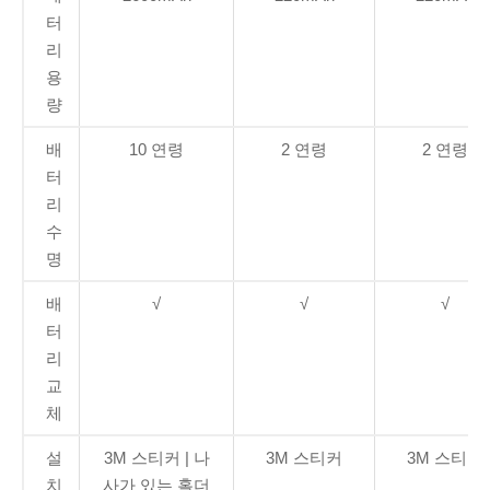
터
리
용
량
배
10 연령
2 연령
2 연령
터
리
수
명
배
√
√
√
터
리
교
체
설
3M 스티커 | 나
3M 스티커
3M 스티커
치
사가 있는 홀더