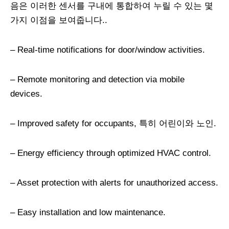
음은 이러한 센서를 구내에 통합하여 누릴 수 있는 몇
가지 이점을 보여줍니다..
– Real-time notifications for door/window activities
.
– Remote monitoring and detection via mobile
devices
.
– Improved safety for occupants
, 특히 어린이와 노인.
– Energy efficiency through optimized HVAC control
.
– Asset protection with alerts for unauthorized access
.
– Easy installation and low maintenance
.