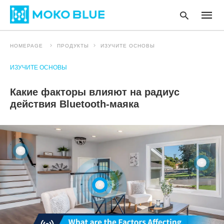
HOMEPAGE
ПРОДУКТЫ
ИЗУЧИТЕ ОСНОВЫ
ИЗУЧИТЕ ОСНОВЫ
Type
your
Какие факторы влияют на радиус
searc
query
действия Bluetooth-маяка
and
hit
enter
: