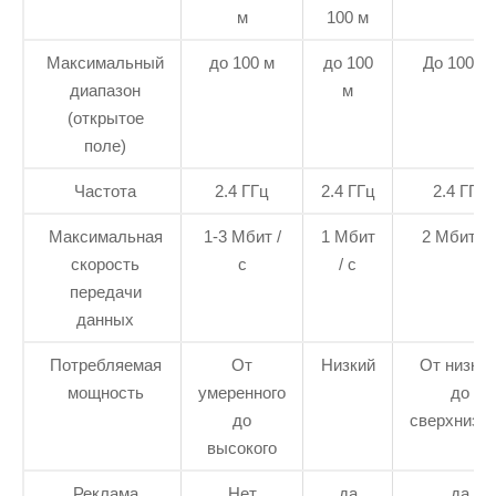
м
100 м
Максимальный
до 100 м
до 100
До 1000 
диапазон
м
(открытое
поле)
Частота
2.4 ГГц
2.4 ГГц
2.4 ГГц
Максимальная
1-3 Мбит /
1 Мбит
2 Мбит / 
скорость
с
/ с
передачи
данных
Потребляемая
От
Низкий
От низког
мощность
умеренного
до
до
сверхнизко
высокого
Реклама
Нет
да
да