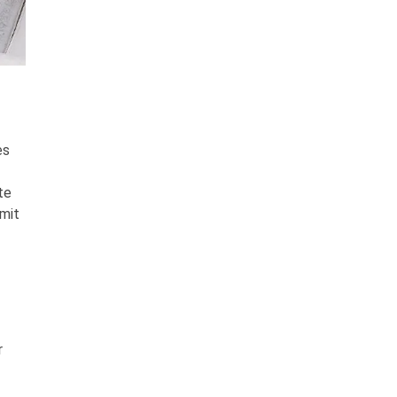
es
te
mit
r