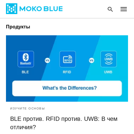
Продукты
Type
your
searc
query
and
hit
enter
:
ИЗУЧИТЕ ОСНОВЫ
BLE против. RFID против. UWB: В чем
отличия?