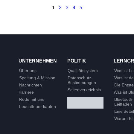
1
2
3
4
5
UNTERNEHMEN
POLITIK
LERNG
Über uns
Qualitätssystem
Was ist L
Spaltung & Mission
Datenschutz-
Was ist d
Bestimmungen
Nachrichten
Die Entst
Seitenverzeichnis
Karriere
Was ist B
Rede mit uns
Bluetooth
Leitfaden
Leuchtfeuer kaufen
Eine detai
Warum Blu