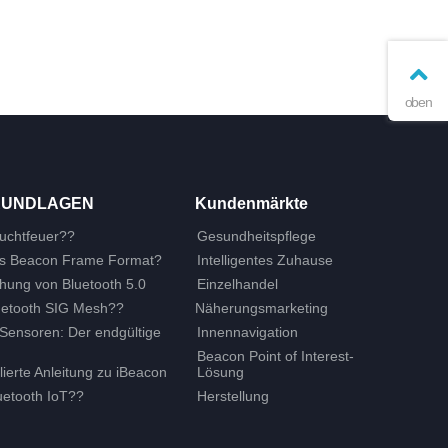
oben
RUNDLAGEN
Kundenmärkte
euchtfeuer??
Gesundheitspflege
as Beacon Frame Format?
Intelligentes Zuhause
ehung von Bluetooth 5.0
Einzelhandel
luetooth SIG Mesh??
Näherungsmarketing
-Sensoren: Der endgültige
Innennavigation
Beacon Point of Interest-
llierte Anleitung zu iBeacon
Lösung
etooth IoT??
Herstellung