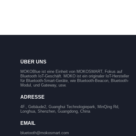
ÜBER UNS
MOKOBlue ist eine Einheit von MOKOSMART, Fokus auf
Bluetooth IoT-Geschäft. MOKO ist ein originaler IoT-Hersteller
für Bluetooth-Smart-Geräte, wie Bluetooth-Beacon, Bluetooth-
Modul, und Gateway, usw.
ADRESSE
4F., Gebäude2, Guanghui Technologiepark, MinQing Rd,
Longhua, Shenzhen, Guangdong, China
EMAIL
bluetooth@mokosmart.com