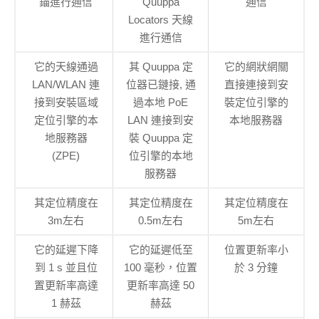
錨進行通信
Quuppa
通信
Locators 天線
進行通信
它的天線通過
其 Quuppa 定
它的網狀網關
LAN/WLAN 連
位器已鏈接, 通
直接連接到安
接到安裝區域
過本地 PoE
裝定位引擎的
定位引擎的本
LAN 連接到安
本地服務器
地服務器
裝 Quuppa 定
(ZPE)
位引擎的本地
服務器
其定位精度在
其定位精度在
其定位精度在
3m左右
0.5m左右
5m左右
它的延遲下降
它的延遲低至
位置更新率小
到 1 s 並且位
100 毫秒，位置
於 3 分鐘
置更新率高達
更新率高達 50
1 赫茲
赫茲