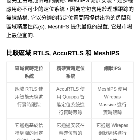
個完全由電池供電的網絡. MeshIPS 易於安裝，是多種
應用必不可少的定位系統，因為它包含用於理想跟踪的
無線結構. 它以分鐘的特定位置間隔提供出色的房間和
區域精度性能(s). MeshIPS 提供最低的設置, 它是市場
上最便宜的.
比較區​​域 RTLS, AccuRTLS 和 MeshIPS
區域實時定位
精確實時定位
網狀IPS
系統
系統
區域 RTLS 使
AccuRTLS 使
MeshIPS 使用
用智能天線進
用 Quuppa 智
Wirepas
行實時跟踪
能定位系統進
Massive 進行
行實時跟踪
實時跟踪
它通過基於信
它通過安裝在
它通過 Wirepas
標網關的固定
精確位置的
網狀網絡進行