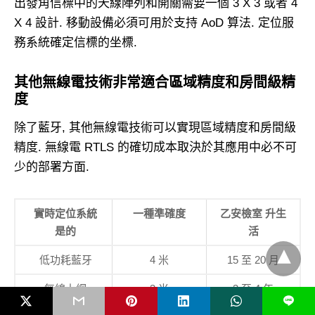
出發角信標中的天線陣列和開關需要一個 3 X 3 或者 4
X 4 設計. 移動設備必須可用於支持 AoD 算法. 定位服
務系統確定信標的坐標.
其他無線電技術非常適合區域精度和房間級精
度
除了藍牙, 其他無線電技術可以實現區域精度和房間級
精度. 無線電 RTLS 的確切成本取決於其應用中必不可
少的部署方面.
實時定位系統
一種
準確度
乙
安檢室
升
生
是的
活
低功耗藍牙
4 米
15 至 20 月
無線上網
3 米
3 至 4 年
升