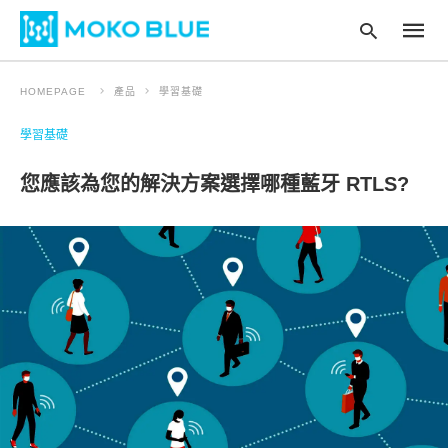
HOMEPAGE
產品
學習基礎
學習基礎
Type
your
您應該為您的解決方案選擇哪種藍牙 RTLS?
searc
query
and
hit
enter
: