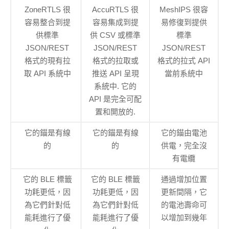
ZoneRTLS 很
AccuRTLS 很
MeshIPS 很容
容易整合到提
容易集成到提
易修復到提供
供標準
供 CSV 或標準
標準
JSON/REST
JSON/REST
JSON/REST
格式的現有拉
格式的拉取或
格式的拉式 API
取 API 系統中
推送 API 呈現
當前系統中
系統中. 它的
API 是完全可配
置和開放的.
它的錨是有線
它的錨是有線
它的錨由電池
的
的
供電，完全沒
有電纜
它的 BLE 標籤
它的 BLE 標籤
通過增加位置
功耗更低，因
功耗更低，因
更新間隔，它
為它們針對低
為它們針對低
的電池壽命可
能耗進行了優
能耗進行了優
以增加到幾年