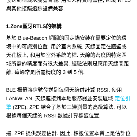
發送到標籤以觸發警報. 用於人群實時監控, 區域 RTLS
與其他接觸追踪設備兼容.
1.Zone藍牙RTLS的架構
基於 Blue-Beacon 網關的固定錨安裝在需要定位的環
境中的可識別位置. 用於室內系統, 天線固定在牆壁或
天花板上, 和用於室外系統的桿. 天線的密度因特定區
域所需的精度而有很大差異. 經驗法則是應用天線間距
離, 這通常是所需精度的 3 到 5 倍.
BLE 標籤將信號發送到每個天線併計算 RSSI. 使用
LAN/WLAN, 天線連接到本地服務器並安裝區域
定位引
擎
(ZPE). ZPE 結合了基於三邊測量的高級算法, 可以
根據每個天線的 RSSI 數據計算標籤位置.
還, ZPE 提供誤差估計. 因此, 標籤位置本質上是估計位