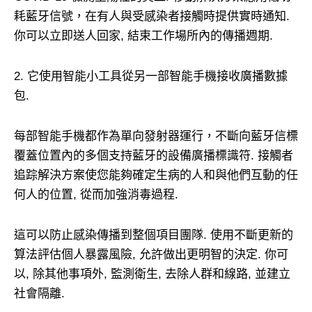
耗藍牙信號，在有人與受感染者接觸時提供實時通知.
你可以立即送人回家, 結束工作場所內的傳播週期.
2. 它使用智能小工具從另一部智能手機接收廣播數據
包.
每部智能手機都作為單向發射器運行，不斷向藍牙信標
覆蓋位置內的多個支持藍牙的設備廣播標識符. 接觸者
追踪解決方案使您能夠確定生病的人和與他們互動的任
何人的位置, 從而加強消毒過程.
這可以防止感染傳播到整個項目團隊. 使用不斷更新的
算法評估個人暴露風險, 允許做出更明智的決定. 你可
以, 除其他事項外, 監測衛生, 去除人群和線路, 並建立
社會隔離.