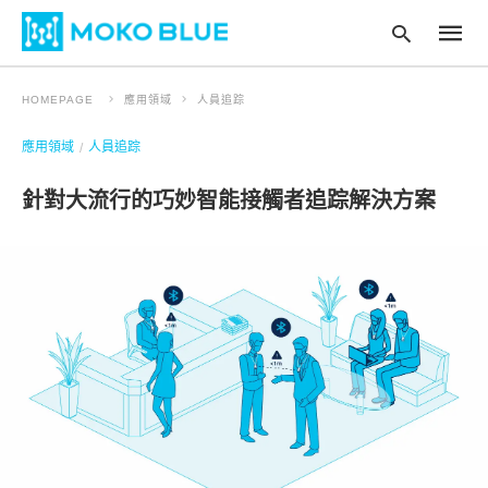
HOMEPAGE
應用領域
人員追踪
應用領域
人員追踪
Type
your
針對大流行的巧妙智能接觸者追踪解決方案
searc
query
and
hit
enter
: