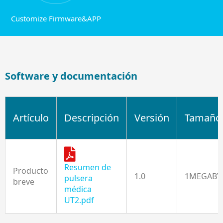
Customize Firmware&APP
Software y documentación
Artículo
Descripción
Versión
Tamaño
Resumen de
Producto
1.0
1MEGABY
pulsera
breve
médica
UT2.pdf