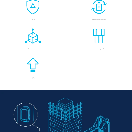
IK09
Batería reemplazable
3-sensor de eje
sensor de pasillo
OTA