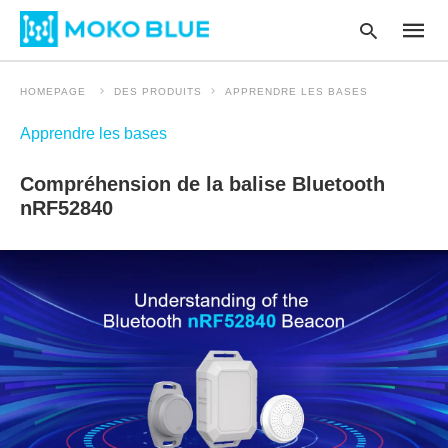
HOMEPAGE
DES PRODUITS
APPRENDRE LES BASES
Apprendre les bases
Type
your
Compréhension de la balise Bluetooth
searc
query
nRF52840
and
hit
enter
: