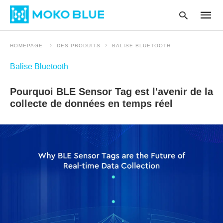
HOMEPAGE
DES PRODUITS
BALISE BLUETOOTH
Balise Bluetooth
Type
your
Pourquoi BLE Sensor Tag est l'avenir de la
searc
query
collecte de données en temps réel
and
hit
enter
: