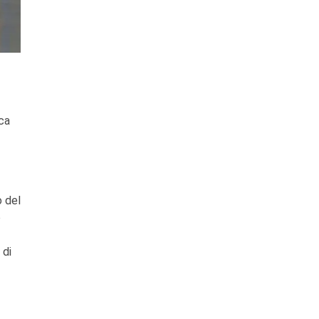
sca
o del
o
 di