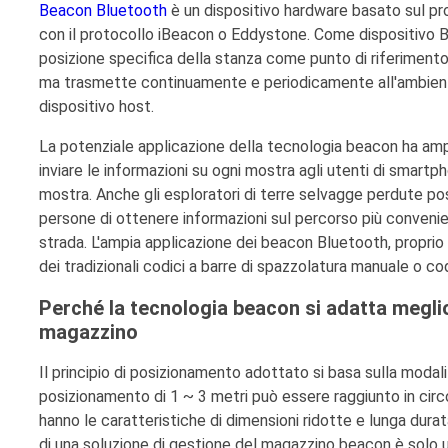
Beacon Bluetooth
è un dispositivo hardware basato sul pr
con il protocollo iBeacon o Eddystone. Come dispositivo BL
posizione specifica della stanza come punto di riferimento
ma trasmette continuamente e periodicamente all'ambiente 
dispositivo host.
La potenziale applicazione della tecnologia beacon ha am
inviare le informazioni su ogni mostra agli utenti di smartph
mostra. Anche gli esploratori di terre selvagge perdute p
persone di ottenere informazioni sul percorso più conveniente
strada. L'ampia applicazione dei beacon Bluetooth, propri
dei tradizionali codici a barre di spazzolatura manuale o cod
Perché la tecnologia beacon si adatta meglio 
magazzino
Il principio di posizionamento adottato si basa sulla modal
posizionamento di 1 ~ 3 metri può essere raggiunto in circ
hanno le caratteristiche di dimensioni ridotte e lunga durat
di una soluzione di gestione del magazzino beacon è solo un