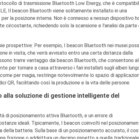
otocollo di trasmissione Bluetooth Low Energy, che è compatibi
E, Il beacon Bluetooth viene solitamente installato in una
 per la posizione interna. Non è connesso a nessun dispositivo h
circostante, richiedendo solo la scansione e l'analisi da parte 
pie prospettive: Per esempio, I beacon Bluetooth nei musei pos
one in visita, che verrà avvisato entro una certa distanza dalla
ossono trarre vantaggio dai beacon Bluetooth, che consentono al
 per tornare a casa attraverso i fari installati sugli alberi lungo
o come per magia, restringe notevolmente lo spazio di applicazio
ici QR, facilitando così la produzione e la vita delle persone.
alla soluzione di gestione intelligente del
ità di posizionamento attiva Bluetooth, e un errore di
ostanze ideali. Tipicamente, I beacon coinvolti nel posizionamen
a della batteria. Sulla base di un posizionamento accurato, il co
a frazione o addirittura un decimo rispetto a quella tradizionale