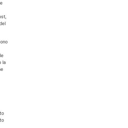
le
ost,
del
sono
le
 la
ne
to
sto