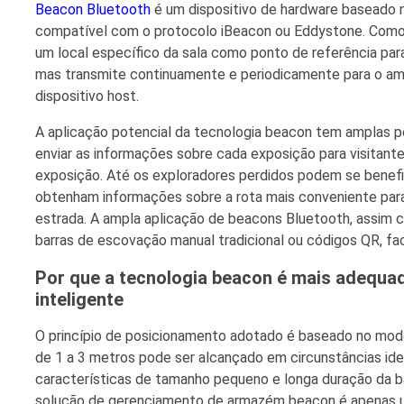
Beacon Bluetooth
é um dispositivo de hardware baseado 
compatível com o protocolo iBeacon ou Eddystone. Como u
um local específico da sala como ponto de referência para
mas transmite continuamente e periodicamente para o ambi
dispositivo host.
A aplicação potencial da tecnologia beacon tem amplas
enviar as informações sobre cada exposição para visitant
exposição. Até os exploradores perdidos podem se benef
obtenham informações sobre a rota mais conveniente para 
estrada. A ampla aplicação de beacons Bluetooth, assim 
barras de escovação manual tradicional ou códigos QR, fac
Por que a tecnologia beacon é mais adequa
inteligente
O princípio de posicionamento adotado é baseado no mod
de 1 a 3 metros pode ser alcançado em circunstâncias id
características de tamanho pequeno e longa duração da b
solução de gerenciamento de armazém beacon é apenas u