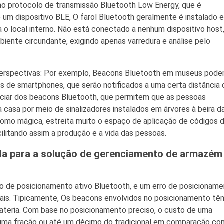
no protocolo de transmissão Bluetooth Low Energy, que é
m dispositivo BLE, O farol Bluetooth geralmente é instalado 
 o local interno. Não está conectado a nenhum dispositivo host
ente circundante, exigindo apenas varredura e análise pelo
 perspectivas: Por exemplo, Beacons Bluetooth em museus pod
es de smartphones, que serão notificados a uma certa distância 
iciar dos beacons Bluetooth, que permitem que as pessoas
casa por meio de sinalizadores instalados em árvores à beira d
como mágica, estreita muito o espaço de aplicação de códigos 
ilitando assim a produção e a vida das pessoas.
da para a solução de gerenciamento de armazém
o de posicionamento ativo Bluetooth, e um erro de posicionam
eais. Tipicamente, Os beacons envolvidos no posicionamento tê
ateria. Com base no posicionamento preciso, o custo de uma
ma fração ou até um décimo do tradicional em comparação co