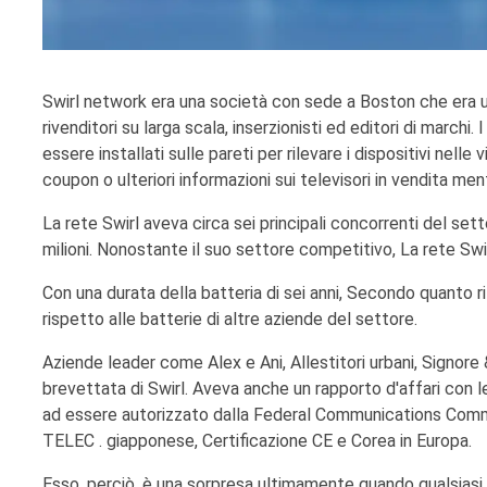
Swirl network era una società con sede a Boston che era u
rivenditori su larga scala, inserzionisti ed editori di marc
essere installati sulle pareti per rilevare i dispositivi ne
coupon o ulteriori informazioni sui televisori in vendita me
La rete Swirl aveva circa sei principali concorrenti del set
milioni. Nonostante il suo settore competitivo, La rete Sw
Con una durata della batteria di sei anni, Secondo quanto ri
rispetto alle batterie di altre aziende del settore.
Aziende leader come Alex e Ani, Allestitori urbani, Signore 
brevettata di Swirl. Aveva anche un rapporto d'affari con
ad essere autorizzato dalla Federal Communications Commiss
TELEC . giapponese, Certificazione CE e Corea in Europa.
Esso, perciò, è una sorpresa ultimamente quando qualsiasi 