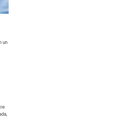
n un
tre
ada,