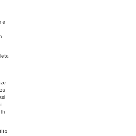
a e
ro
leta
nze
rza
ssi
i
oth
tito