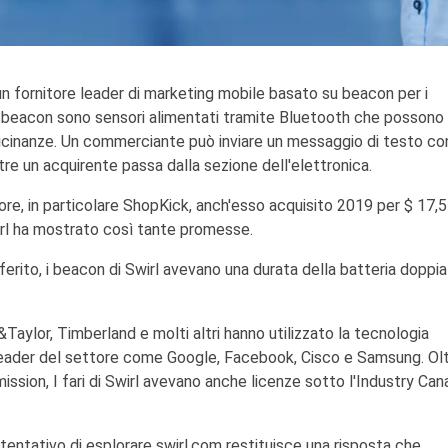
n fornitore leader di marketing mobile basato su beacon per i
hi. I beacon sono sensori alimentati tramite Bluetooth che possono
lle vicinanze. Un commerciante può inviare un messaggio di testo co
ntre un acquirente passa dalla sezione dell'elettronica.
tore, in particolare ShopKick, anch'esso acquisito 2019 per $ 17,5
irl ha mostrato così tante promesse.
ferito, i beacon di Swirl avevano una durata della batteria doppia
&Taylor, Timberland e molti altri hanno utilizzato la tecnologia
 leader del settore come Google, Facebook, Cisco e Samsung. Ol
ion, I fari di Swirl avevano anche licenze sotto l'Industry Can
tentativo di esplorare swirl.com restituisce una risposta che