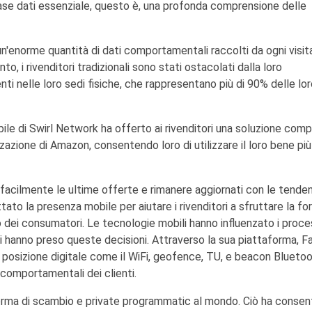
se dati essenziale, questo è, una profonda comprensione delle
n'enorme quantità di dati comportamentali raccolti da ogni visit
o, i rivenditori tradizionali sono stati ostacolati dalla loro
enti nelle loro sedi fisiche, che rappresentano più di 90% delle lo
le di Swirl Network ha offerto ai rivenditori una soluzione comp
azione di Amazon, consentendo loro di utilizzare il loro bene più
re facilmente le ultime offerte e rimanere aggiornati con le tende
tato la presenza mobile per aiutare i rivenditori a sfruttare la fo
 dei consumatori. Le tecnologie mobili hanno influenzato i proce
ui hanno preso queste decisioni. Attraverso la sua piattaforma, Fa
i di posizione digitale come il WiFi, geofence, TU, e beacon Blueto
comportamentali dei clienti.
forma di scambio e private programmatic al mondo. Ciò ha consen