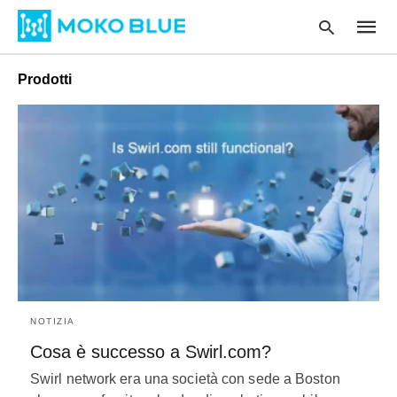
Prodotti
Type
your
searc
query
and
hit
enter
:
NOTIZIA
Cosa è successo a Swirl.com?
Swirl network era una società con sede a Boston