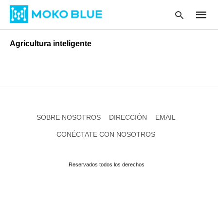
Agricultura inteligente
Type
your
searc
query
and
hit
SOBRE NOSOTROS
DIRECCIÓN
EMAIL
enter
:
CONÉCTATE CON NOSOTROS
Reservados todos los derechos