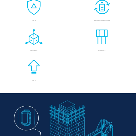
IK09
Austauschbare Batterie
3-Achssensor
Hallsensor
OTA