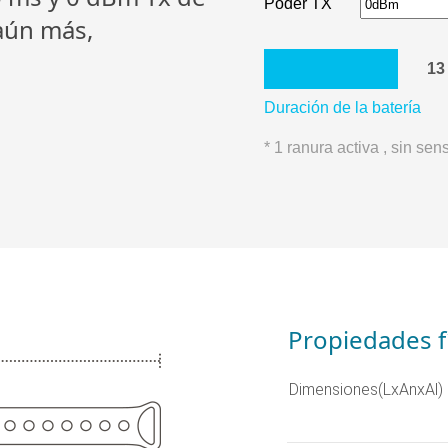
Poder TX
aún más,
13
Duración de la batería
* 1 ranura activa , sin sen
Propiedades f
Dimensiones(LxAnxAl)