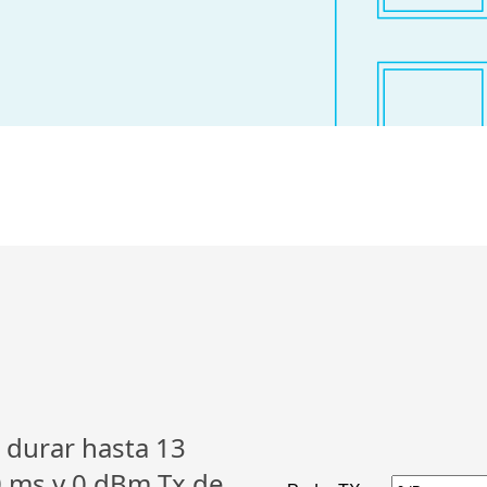
 durar hasta 13
0 ms y 0 dBm Tx de