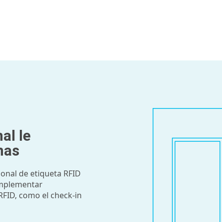
al le
nas
onal de etiqueta RFID
implementar
RFID, como el check-in