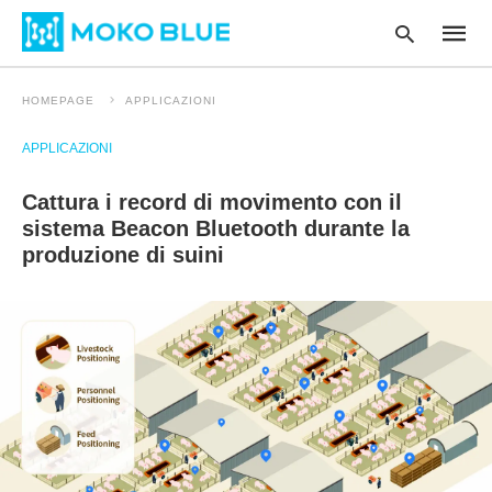
HOMEPAGE
APPLICAZIONI
APPLICAZIONI
Type
your
Cattura i record di movimento con il
searc
query
sistema Beacon Bluetooth durante la
and
produzione di suini
hit
enter
: