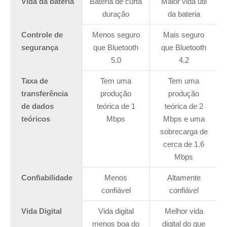
Vida da bateria
Bateria de curta
Maior vida útil
duração
da bateria
Controle de
Menos seguro
Mais seguro
segurança
que Bluetooth
que Bluetooth
5.0
4.2
Taxa de
Tem uma
Tem uma
transferência
produção
produção
de dados
teórica de 1
teórica de 2
teóricos
Mbps
Mbps e uma
sobrecarga de
cerca de 1.6
Mbps
Confiabilidade
Menos
Altamente
confiável
confiável
Vida Digital
Vida digital
Melhor vida
menos boa do
digital do que