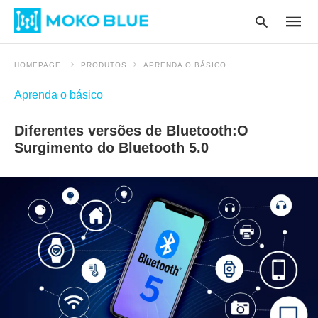
HOMEPAGE
PRODUTOS
APRENDA O BÁSICO
Aprenda o básico
Type
your
Diferentes versões de Bluetooth:O
searc
query
Surgimento do Bluetooth 5.0
and
hit
enter
: