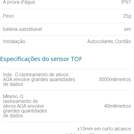
À prova d'água
IP67
Peso
25g
bateria substituível
sim
Instalação
Autocolante, Cordão
Especificações do sensor TOF
máx.. O rastreamento de ativos
AOA envolve grandes quantidades
3000milímetros
de dados
Mínimo. O
rastreamento de
ativos AOA envolve
40milímetros
grandes quantidades
de dados
±10mm em curto alcance