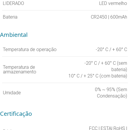
LIDERADO
LED vermelho
Bateria
CR2450 | 600mAh
Ambiental
Temperatura de operação
-20° C / + 60° C
-20° C / + 60° C (sem
Temperatura de
bateria)
armazenamento
10° C / + 25° C (com bateria)
0% ~ 95% (Sem
Umidade
Condensação)
Certificação
FCC | ESTA| RoHS |