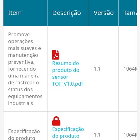
Item
Descrição
Versão
Tama
Promove
operações
mais suaves e
manutenção
preventiva,
Resumo do
fornecendo
1.1
1064K
produto do
uma maneira
sensor
de rastrear o
TOF_V1.0.pdf
status dos
equipamentos
industriais
Especificação
Especificação
1.1
1064K
do produto
do produto