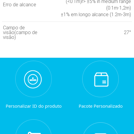
(<0.1m)
r> ±5% in medium range
Erro de alcance
(0.1m-1,2m)
±1% em longo alcance (1.2m-3m)
Campo de
visão(campo de
27°
visão)
Personalizar ID do produto
Pacote Personalizado