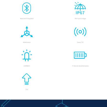
Bluetooth 5 Compatível
IP67 à prova d'água
Acelerômetro
Sensor TOF
LIDERADO
3+ Anos de vida útil da bateria
OTA