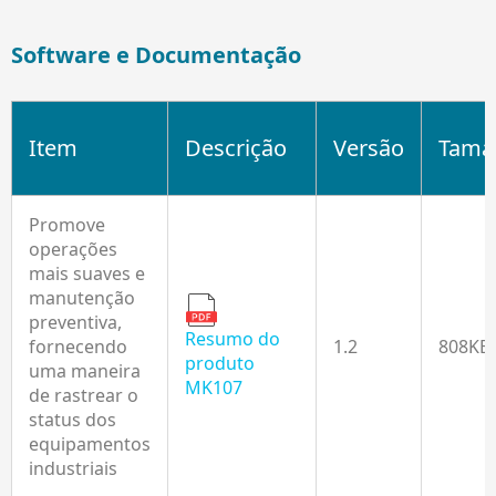
Software e Documentação
Item
Descrição
Versão
Tama
Promove
operações
mais suaves e
manutenção
preventiva,
Resumo do
fornecendo
1.2
808KB
produto
uma maneira
MK107
de rastrear o
status dos
equipamentos
industriais