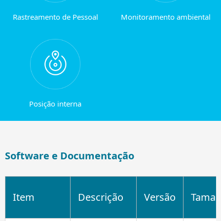
Rastreamento de Pessoal
Monitoramento ambiental
Posição interna
Software e Documentação
Item
Descrição
Versão
Tama