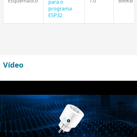
Esquemático
1.0
866KB
para o
programa
ESP32
Vídeo