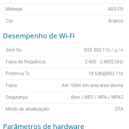
Material
ABS-FR
Cor
Branco
Desempenho de Wi-Fi
Sem fio
IEEE 802.11b / g / n
Faixa de frequência
2.400 - 2.4835 GHz
Potência Tx
18.5dB@802.11b
Faixa
Até 100m em uma área aberta
Segurança
Abrir / WEP / WPA / WPA2
Modo de atualização
OTA
Parâmetros de hardware