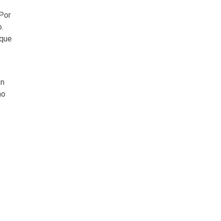
 Por
.
 que
en
no