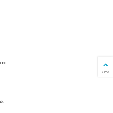
i en
Cima
e
 de