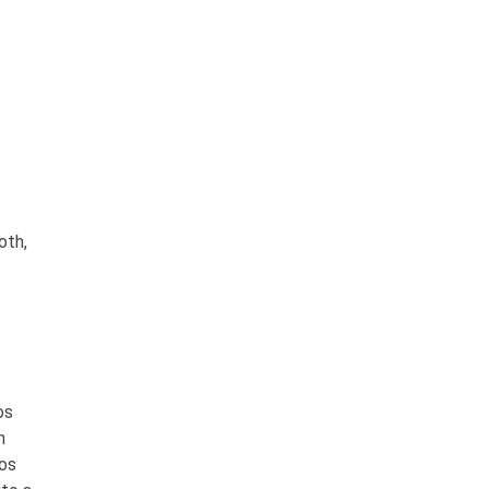
oth,
os
n
ios