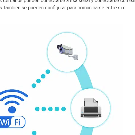
ivos cercanos pueden conectarse a esa señal y conectarse con éx
os también se pueden configurar para comunicarse entre sí e