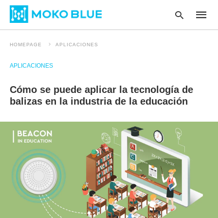
HOMEPAGE
APLICACIONES
APLICACIONES
Type
your
Cómo se puede aplicar la tecnología de
searc
query
balizas en la industria de la educación
and
hit
enter
: