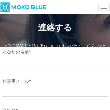
連絡する
MOKOSMARTと話す(Bluetoothエキスパート), IoTプロジェ
クトについて話し合いましょう.
あなたの名前*
仕事用メール*