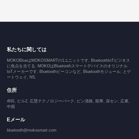
私たちに関しては
MOKOBlueはMOKOSMARTの1ユニットです, BluetoothIoTビジネス
に焦点を当てる. MOKOはBluetoothスマートデバイスのオリジナル
IoTメーカーです, Bluetoothビーコンなど, Bluetoothモジュール, とゲ
ートウェイ, NS.
住所
4NS, ビル2, 広慧テクノロジーパーク, ビン清路, 龍華, 深セン, 広東,
中国
Eメール
bluetooth@mokosmart.com