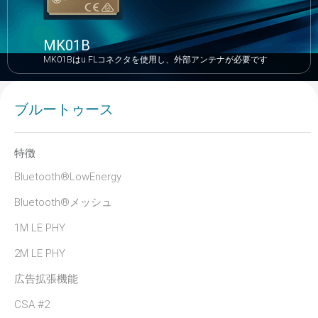
MK01B
MK01Bはu.FLコネクタを使用し、外部アンテナが必要です
ブルートゥース
特徴
Bluetooth®LowEnergy
Bluetooth®メッシュ
1M LE PHY
2M LE PHY
広告拡張機能
CSA #2