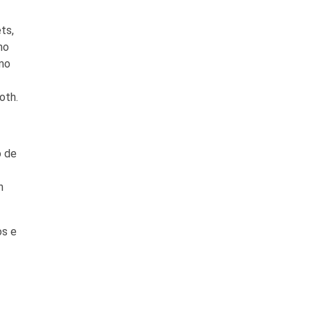
ts,
mo
smo
oth.
o de
h
os e