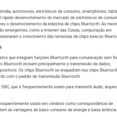
imídia, automóveis, eletrônicos de consumo, smartphones, table
. O rápido desenvolvimento do mercado de eletrônicos de consu
veu o desenvolvimento da indústria de chips Bluetooth. Ao me
ção emergentes, como a Internet das Coisas, computação em
 impulsionaram o crescimento das remessas de chips beacon Blueto
h
uitos que integram funções Bluetooth para comunicação sem fi
ips Bluetooth incluem principalmente a transmissão de dados,
ispositivos. Os chips Bluetooth se enquadram nos chips Bluetoot
ordo com o padrão de transmissão Bluetooth.
 SBC, que é frequentemente usado para transmitir áudio, arquiv
é frequentemente usado em cenários como correspondência de
 tem as vantagens de baixo consumo de energia e baixa latência.