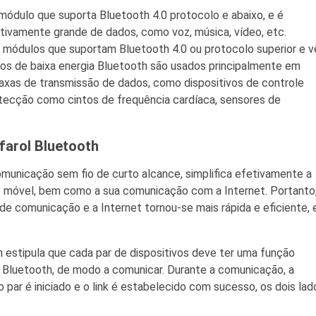
ódulo que suporta Bluetooth 4.0 protocolo e abaixo, e é
tivamente grande de dados, como voz, música, vídeo, etc.
a módulos que suportam Bluetooth 4.0 ou protocolo superior e 
s de baixa energia Bluetooth são usados ​​principalmente em
taxas de transmissão de dados, como dispositivos de controle
tecção como cintos de frequência cardíaca, sensores de
 farol Bluetooth
municação sem fio de curto alcance, simplifica efetivamente a
o móvel, bem como a sua comunicação com a Internet. Portanto,
e comunicação e a Internet tornou-se mais rápida e eficiente, 
 estipula que cada par de dispositivos deve ter uma função
o Bluetooth, de modo a comunicar. Durante a comunicação, a
 par é iniciado e o link é estabelecido com sucesso, os dois lad