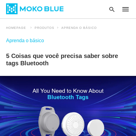
HOMEPAGE
PRODUTOS
APRENDA O BÁSICO
Aprenda o básico
Type
your
5 Coisas que você precisa saber sobre
searc
query
tags Bluetooth
and
hit
enter
: