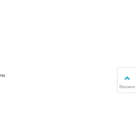
аны
Вершина