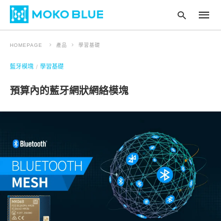
HOMEPAGE
產品
學習基礎
藍牙模塊
學習基礎
Type
your
預算內的藍牙網狀網絡模塊
searc
query
and
hit
enter
: