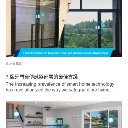
藍牙傳感器
7 藍牙門窗傳感器部署的最佳實踐
The increasing prevalence of smart home technology
has revolutionized the way we safeguard our living
…