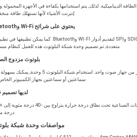
اس الطاقة وأوضاع الطاقة الديناميكية. لذلك, يتم استخدامها بكفاءة في الأجهزة المحمولة
إنترنت الأشياء لأنها تستهلك طاقة منخ
يحتوي على شرائح Wi-Fi وBluetooth
تحتوي معظم وحدات شبكة Bluetooth على نقاط عبور SDIO وSPI لتقديم أدوار WI-FI وBluetooth. كما يمكن تط
متعددة, تم تصميم وحدة شبكة البلوتوث هذه للعمل كنظام مس
بلوتوث مزدوج ال
يمكن توصيل وحدات شبكة Bluetooth بمصدر باستخدام أكثر من جهاز صوت واحد. استخدام شبكة البلوتوث 5 وح
سماعتين أو سماعتين بجهاز الكمبيوتر الخاص
لديها تصميم 
درجة مئ
مواصفات وحدة شبكة بلوت