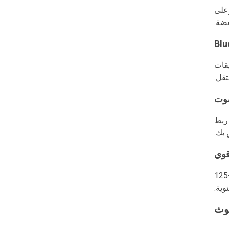
 وعلى
فضة.
بيقها في تطبيقات
تقل.
صوت
دة, يمكنك بسهولة ربط
 بك.
قوي
تعمل معظم وحدات شبكة Bluetooth بشكل ممتاز في البيئات الصناعية تحت نطاق درجة حرارة يتراوح بين -40 درجة مئوية إلى +125
وية.
وث