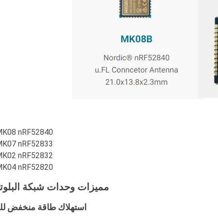
K08 nRF52840
K07 nRF52833
K02 nRF52832
K04 nRF52820
مميزات وحدات شبكة البلوت
استهلاك طاقة منخفض للغ