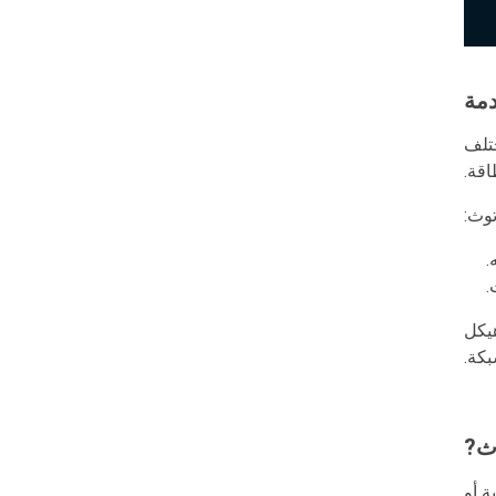
مة
Blu وتعزيز الدعم لمختلف
توث:
.
م هيكل
بكة.
ث?
ة أو