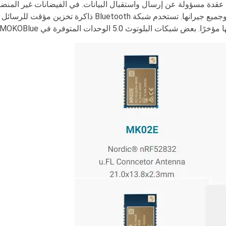
عقدة مسؤولة عن إرسال واستقبال البيانات. في الفيضانات غير المنض
يتم إرسال رسائل مماثلة دون قيد أو شرط إلى كل عقدة وجميع جيرانها. تستخدم شبكة Bluetooth ذاكرة تخزين مؤ
ت البلوتوث 5.0 الوحدات المتوفرة في MOKOBlue هي;