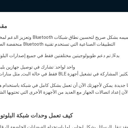
مقد
تم إنشاء أول وحدات شبكة Bluetooth في يوليو 2017. تم تصميمه بشكل صريح لتحسين نطاق شبكات etooth
التطبيقات الصناعية التي تستخدم تقنية Bluetooth منخفضة الطاقة.
بدءًا, تم دعم طوبولوجيتين مختلفتين فقط في جميع إصدارات البلو
واحد لواحد: تشارك في توصيل جهازين بليه
 المشاركة في تشغيل أجهزة BLE فقط في حالة البث, مثل منارات.
من MOKOBlue, لدى BLE الآن طوبولوجيا جديدة. يمكن لأجهزتك الآن أن تعمل بشكل كامل في شبكة باستخدا
لآن إعداد اتصالات الجهاز مع العديد من الأجهزة الأخرى التي تحتويها الش
كيف تعمل وحدات شبكة البلوتو
 تنقل الرسائل بشكل إيجابي, إما باستخدام الفيضانات الخاضعة للرقاب