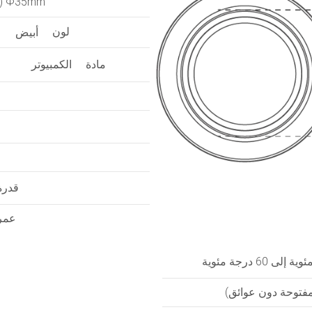
Φ35mm (زر)
لون
أبيض
مادة
الكمبيوتر
قدرة
عمر 