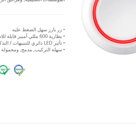
• زر بارز سهل الضغط عليه
• بطارية 600 مللي أمبير قابلة للاستبدال
• تأثير LED دائري للتنبيهات / التذكيرات الملحوظة
• سهلة التركيب, مدمج, ومحمولة 