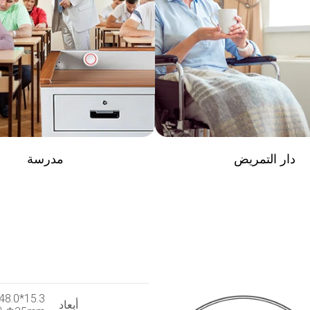
دار التمريض
مدرسة
Φ48.0*15.3 مللي متر (
أبعاد