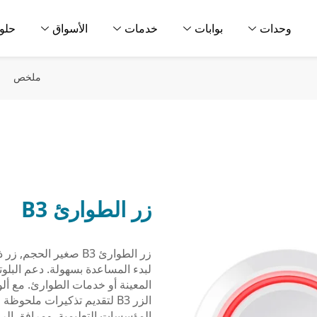
وحدات
بوابات
خدمات
الأسواق
حلو
ملخص
زر الطوارئ B3
زر الطوارئ B3 صغير ا
الزر B3 لتقديم تذكيرات ملح
المؤسسات التعليمية, ومرافق الرع