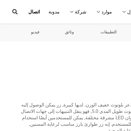
ل
موارد
شركة
مدونة
اتصال
التطبيقات
وثائق
فيديو
لحجم, زر ذعر بلوتوث خفيف الوزن. لديها كبيرة, زر يمكن الوصول إليه
لبدء المساعدة بسهولة. دعم البلوتوث طويل المدى 5.0, فهو ينقل التنبيهات إلى جهات الاتصال
المعينة أو خدمات الطوارئ. مع ألوان LED مشرقة مختلفة, يمكن للمستخدمين أيضًا استخدام
وظة للمستخدم. إنه زر طوارئ بارز مناسب لرعاية المسنين,
اية الصحية.