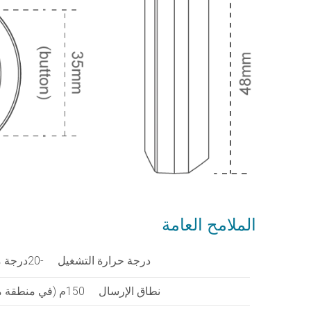
الملامح العامة
درجة حرارة التشغيل
-20درجة مئوية إلى 60 درجة مئوية
نطاق الإرسال
150م (في منطقة مفتوحة دون عوائق)