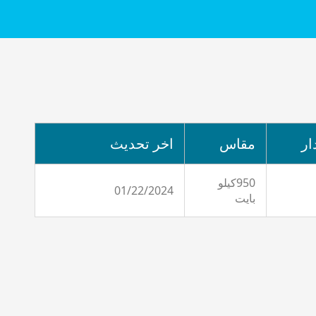
ار
مقاس
اخر تحديث
950كيلو
01/22/2024
بايت