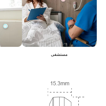
مستشفى