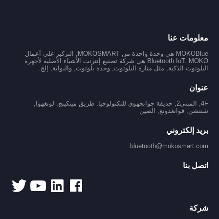
معلومات عنا
MOKOBlue هي وحدة واحدة من MOKOSMART, التركيز على أعمال
Bluetooth IoT. MOKO هي شركة تصنيع إنترنت الأشياء الأصلية لأجهزة
البلوتوث الذكية, مثل منارة البلوتوث, وحدة بلوتوث, والبوابة, إلخ.
عنوان
4F, المبنى2, حديقة جوانجهوي للتكنولوجيا, طريق مينكينج, لونغهوا,
شنتشن, قوانغدونغ, الصين
بريد إلكتروني
bluetooth@mokosmart.com
اتصل بنا
شركة