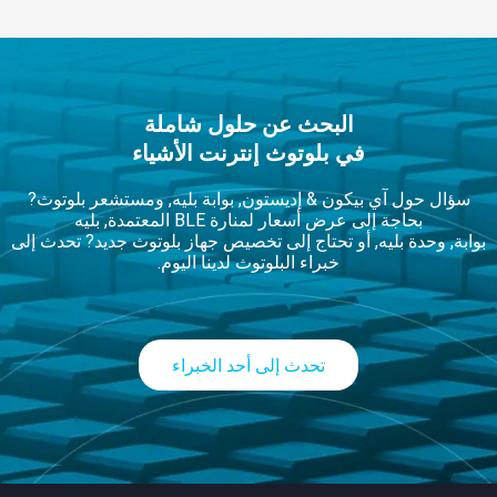
البحث عن حلول شاملة
في بلوتوث إنترنت الأشياء
سؤال حول آي بيكون & إديستون, بوابة بليه, ومستشعر بلوتوث?
بحاجة إلى عرض أسعار لمنارة BLE المعتمدة, بليه
بوابة, وحدة بليه, أو تحتاج إلى تخصيص جهاز بلوتوث جديد? تحدث إلى
خبراء البلوتوث لدينا اليوم.
تحدث إلى أحد الخبراء