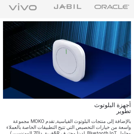
أجهزة البلوتوث
تطوير
بالإضافة إلى منتجات البلوتوث القياسية, تقدم MOKO مجموعة
واسعة من خيارات التخصيص التي تتيح التطبيقات الخاصة بالعملاء
وحلول Bluetooth IoT. لدينا محترف R&فريق د(70 المهندسين)