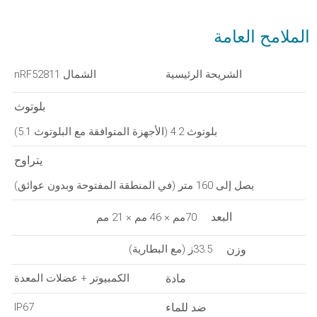
الملامح العامة
الشريحة الرئيسية
الشمال nRF52811
بلوتوث
بلوتوث 4.2 (الأجهزة المتوافقة مع البلوتوث 5.1)
يتراوح
يصل إلى 160 متر (في المنطقة المفتوحة وبدون عوائق)
البعد
70مم × 46 مم × 21 مم
وزن
33.5ز (مع البطارية)
مادة
الكمبيوتر + عضلات المعدة
ضد للماء
IP67