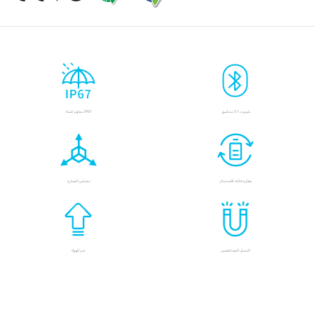
بلوتوث 5.1 متناسق
IP67 مقاوم للماء
بطارية قابلة للاستبدال
مقياس التسارع
التبديل المغناطيسي
عبر الهواء