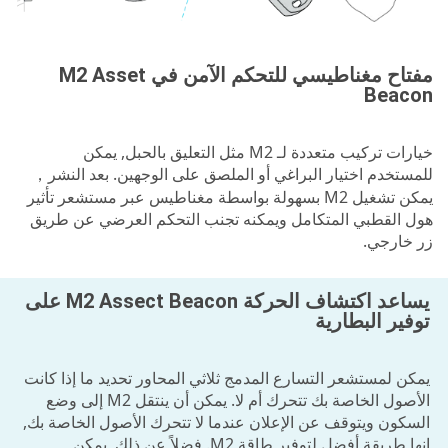
مفتاح مغناطيسي للتحكم الآمن في M2 Asset
Beacon
خيارات تركيب متعددة لـ M2 مثل التعليق بالحبل, يمكن
للمستخدم اختيار البراغي أو الملصق على الوجهين. بعد النشر，
يمكن تشغيل M2 بسهولة بواسطة مغناطيس عبر مستشعر تأثير
هول القطبي المتكامل ويمكنه تجنب التحكم العرضي عن طريق
زر خارجي.
يساعد اكتشاف الحركة M2 Assect Beacon على
توفير البطارية
يمكن لمستشعر التسارع المدمج ثلاثي المحاور تحديد ما إذا كانت
الأصول الخاصة بك تتحرك أم لا. يمكن أن ينتقل M2 إلى وضع
السكون ويتوقف عن الإعلان عندما لا تتحرك الأصول الخاصة بك,
إنها طريقة أفضل لتوفير طاقة M2. فضلاً عن ذلك, يمكن