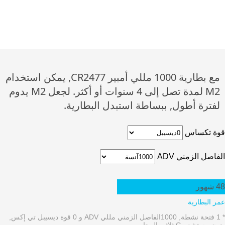
مع بطارية 1000 مللي أمبير CR2477, يمكن استخدام
M2 لمدة تصل إلى 4 سنوات أو أكثر. لجعل M2 يدوم
لفترة أطول, ببساطة استبدل البطارية.
قوة تكساس
الفاصل الزمني ADV
48
شهور
عمر البطارية
* 1 فتحة نشطة, 1000الفاصل الزمني مللي ADV و 0 قوة ديسيبل تي إكس,