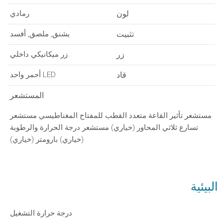
لون
رمادي
تثبيت
يشنق, ملصق, أفسد
زر
زر ميكانيكي داخلي
قاد
LED أحمر واحد
المستشعر
مستشعر تأثير القاعة متعدد القطب للمفتاح المغناطيسي مستشعر
تسارع ثلاثي المحاور (خياري) مستشعر درجة الحرارة والرطوبة
(خياري) بارومتر (خياري)
البيئية
درجة حرارة التشغيل