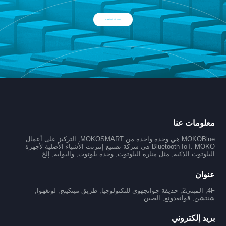
تحدث إلى أحد الخبراء
معلومات عنا
MOKOBlue هي وحدة واحدة من MOKOSMART, التركيز على أعمال
Bluetooth IoT. MOKO هي شركة تصنيع إنترنت الأشياء الأصلية لأجهزة
البلوتوث الذكية, مثل منارة البلوتوث, وحدة بلوتوث, والبوابة, إلخ.
عنوان
4F, المبنى2, حديقة جوانجهوي للتكنولوجيا, طريق مينكينج, لونغهوا,
شنتشن, قوانغدونغ, الصين
بريد إلكتروني