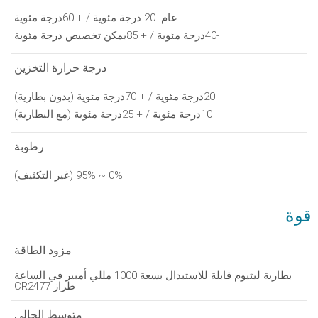
عام -20 درجة مئوية / + 60درجة مئوية
-40درجة مئوية / + 85يمكن تخصيص درجة مئوية
درجة حرارة التخزين
-20درجة مئوية / + 70درجة مئوية (بدون بطارية)
10درجة مئوية / + 25درجة مئوية (مع البطارية)
رطوبة
0% ~ 95% (غير التكثيف)
قوة
مزود الطاقة
بطارية ليثيوم قابلة للاستبدال بسعة 1000 مللي أمبير في الساعة
طراز CR2477
متوسط ​​الحالي