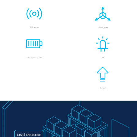
مقياس التسارع
مستشعر TOF
قاد
3+ سنوات عمر البطارية
عبر الهواء