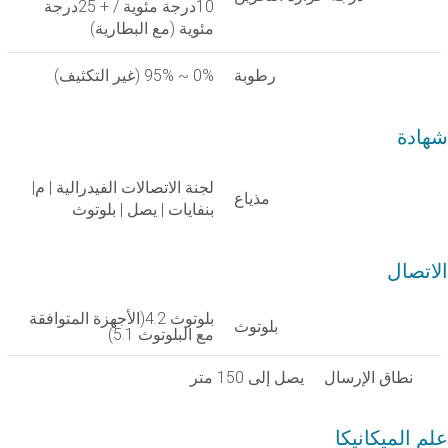
10درجة مئوية / + 25درجة
مئوية (مع البطارية)
رطوبة
0% ~ 95% (غير التكثيف)
شهادة
لجنة الاتصالات الفيدرالية | م|
مذياع
بنفايات | يصل | بلوتوث
الاتصال
بلوتوث 4.2(الأجهزة المتوافقة
بلوتوث
مع البلوتوث 5.1)
نطاق الإرسال
يصل إلى 150 متر
علم الميكانيكا