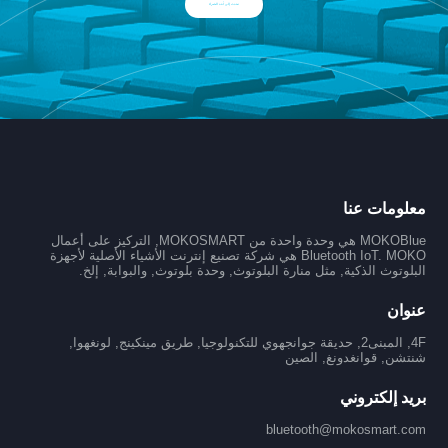
تحدث إلى أحد الخبراء
معلومات عنا
MOKOBlue هي وحدة واحدة من MOKOSMART, التركيز على أعمال
Bluetooth IoT. MOKO هي شركة تصنيع إنترنت الأشياء الأصلية لأجهزة
البلوتوث الذكية, مثل منارة البلوتوث, وحدة بلوتوث, والبوابة, إلخ.
عنوان
4F, المبنى2, حديقة جوانجهوي للتكنولوجيا, طريق مينكينج, لونغهوا,
شنتشن, قوانغدونغ, الصين
بريد إلكتروني
bluetooth@mokosmart.com