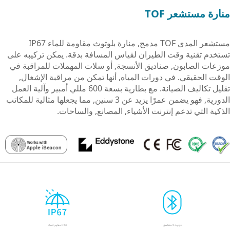
منارة مستشعر TOF
مستشعر المدى TOF مدمج, منارة بلوتوث مقاومة للماء IP67
تستخدم تقنية وقت الطيران لقياس المسافة بدقة. يمكن تركيبه على
موزعات الصابون, صناديق الأنسجة, أو سلات المهملات للمراقبة في
الوقت الحقيقي. في دورات المياه, أنها تمكن من مراقبة الإشغال,
تقليل تكاليف الصيانة. مع بطارية بسعة 600 مللي أمبير وآلية العمل
الدورية, فهو يضمن عمرًا يزيد عن 3 سنين, مما يجعلها مثالية للمكاتب
الذكية التي تدعم إنترنت الأشياء, المصانع, والساحات.
بلوتوث 5 متناسق
IP67 مقاوم للماء