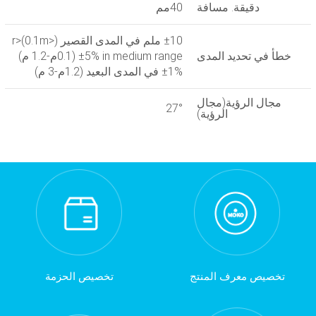
دقيقة. مسافة
40مم
±10 ملم في المدى القصير (<0.1m)
r>
خطأ في تحديد المدى
±5% in medium range (0.1م-1.2 م)
±1% في المدى البعيد (1.2م-3 م)
مجال الرؤية(مجال
27°
الرؤية)
تخصيص معرف المنتج
تخصيص الحزمة