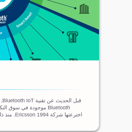
قب
Bluetooth موجودة في سوق 
اخترعتها شركة Ericsson 1994. منذ ذلك الحين, لقد تطورت تقنية البلوتوث وأصبحت …