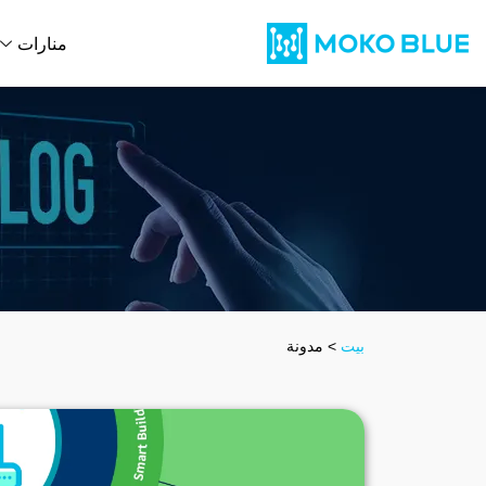
منارات
بيت
>
مدونة