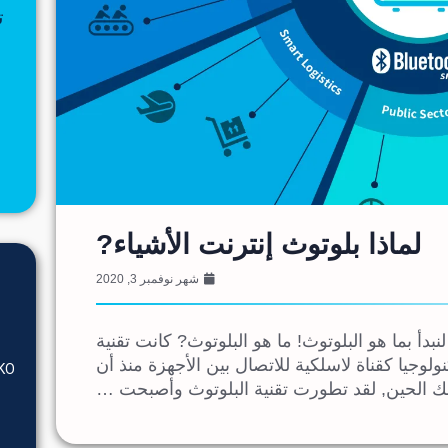
لماذا بلوتوث إنترنت الأشياء?
شهر نوفمبر 3, 2020
ل الحديث عن تقنية Bluetooth IoT, لنبدأ بما هو البلوتوث! ما هو البلوتوث? كانت تقنية
التكنولوجيا كقناة لاسلكية للاتصال بين الأجهزة منذ أن